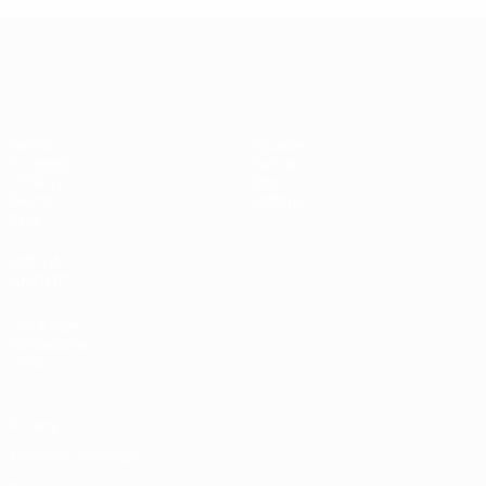
UEFA Women's Champions League
Partite
Squadre
Sorteggi
Notizie
UEFA.tv
Storia
Giochi
Dettagli
Stat.
VISITA
ANCHE
UEFA.com
Fondazione
UEFA
Privacy
Termini e condizioni