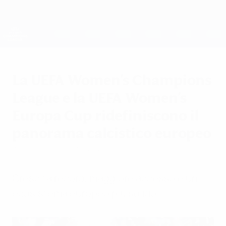
Passa
al
contenuto
UEFA Women's Champions League
Scarica
principale
Risultati e statistiche live
UEFA Women's Champions League
La UEFA Women's Champions
League e la UEFA Women's
Europa Cup ridefiniscono il
panorama calcistico europeo
mercoledì 10 giugno 2026
Crescita record, maggiore accesso e un
ecosistema europeo più solido.