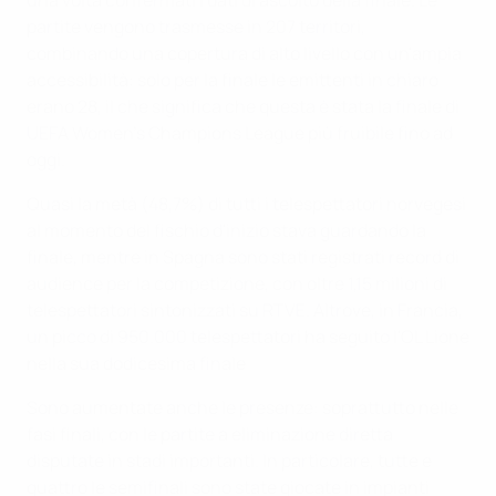
una volta confermati i dati di ascolto della finale. Le
partite vengono trasmesse in 207 territori,
combinando una copertura di alto livello con un'ampia
accessibilità: solo per la finale le emittenti in chiaro
erano 28, il che significa che questa è stata la finale di
UEFA Women's Champions League più fruibile fino ad
oggi.
Quasi la metà (48,7%) di tutti i telespettatori norvegesi
al momento del fischio d'inizio stava guardando la
finale, mentre in Spagna sono stati registrati record di
audience per la competizione, con oltre 1,15 milioni di
telespettatori sintonizzati su RTVE. Altrove, in Francia,
un picco di 950.000 telespettatori ha seguito l'OL Lione
nella sua dodicesima finale
Sono aumentate anche le presenze: soprattutto nelle
fasi finali, con le partite a eliminazione diretta
disputate in stadi importanti. In particolare, tutte e
quattro le semifinali sono state giocate in impianti