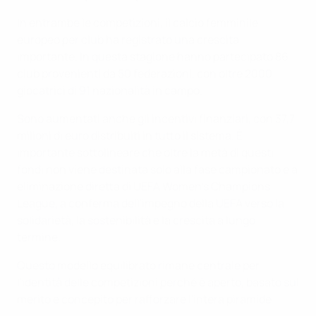
In entrambe le competizioni, il calcio femminile
europeo per club ha registrato una crescita
importante. In questa stagione hanno partecipato 86
club provenienti da 50 federazioni, con oltre 2000
giocatrici di 91 nazionalità in campo.
Sono aumentati anche gli incentivi finanziari, con 37,7
milioni di euro distribuiti in tutto il sistema. È
importante sottolineare che oltre la metà di questi
fondi non viene destinata solo alla fase campionato e a
eliminazione diretta di UEFA Women's Champions
League, a conferma dell'impegno della UEFA verso la
solidarietà, la sostenibilità e la crescita a lungo
termine.
Questo modello equilibrato rimane centrale per
l'identità delle competizioni perché è aperto, basato sul
merito e concepito per rafforzare l'intera piramide.