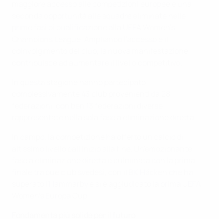
maggiore accesso alle competizioni europee e una
seconda opportunità alle squadre eliminate nelle
prime fasi di qualificazione alla UEFA Women's
Champions League. Ampliando l'accesso e il
coinvolgimento dei club, la nuova manifestazione
contribuisce ad aumentare il livello competitivo.
In questa stagione hanno partecipato
complessivamente 43 club provenienti da 28
federazioni, con ben 13 federazioni diverse
rappresentate nella sola fase a eliminazione diretta.
In campo, la competizione ha offerto un calcio di
altissimo livello dall'inizio alla fine. Un'emozionante
fase a eliminazione diretta è culminata con la prima
finale tra due club svedesi, con il BK Häcken che ha
superato l'Hammarby e si è aggiudicato la prima UEFA
Women's Europa Cup.
Fondamenta più solide per il futuro