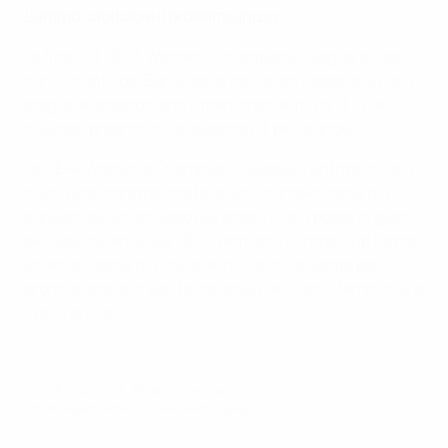
L'ultimo capitolo e il prossimo inizio
La finale di UEFA Women's Champions League a Oslo,
con il trionfo del Barcellona, ha calato il sipario su una
stagione straordinaria e memorabile, ma al di là del
risultato preannuncia qualcosa di più grande.
La UEFA Women's Champions League è entrata in una
nuova era, caratterizzata da una competizione più
agguerrita, un accesso più ampio e una posta in gioco
più alta. Insieme alla UEFA Women's Europa Cup forma
un ecosistema più solido e inclusivo, studiato per
promuovere la crescita continua del calcio femminile a
livello di club.
© 1998-2026 UEFA. All rights reserved.
Ultimo aggiornamento: mercoledì 10 giugno 2026