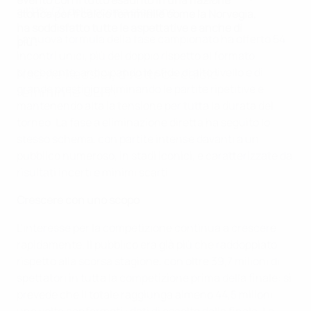
evento con il tutto esaurito in una nazione
all'11% (7) della scorsa stagione.
storica per il calcio femminile come la Norvegia,
ha soddisfatto tutte le aspettative e anche di
La nuova formula della fase campionato ha offerto 54
più".
incontri unici, più del doppio rispetto al formato
Nadine Kessler, direttrice calcio
precedente, anticipando le sfide di alto livello e di
grande prestigio, eliminando le partite ripetitive e
femminile UEFA
mantenendo alta la tensione per tutta la durata del
torneo. La fase a eliminazione diretta ha seguito lo
stesso schema, con partite intense davanti a un
pubblico numeroso, in stadi iconici, e caratterizzate da
risultati incerti e minimi scarti.
Crescere con uno scopo
L'interesse per la competizione continua a crescere
rapidamente. Il pubblico era già più che raddoppiato
rispetto alla scorsa stagione, con oltre 39,7 milioni di
spettatori in tutta la competizione prima della finale: si
prevede che il totale raggiunga almeno 44,5 milioni