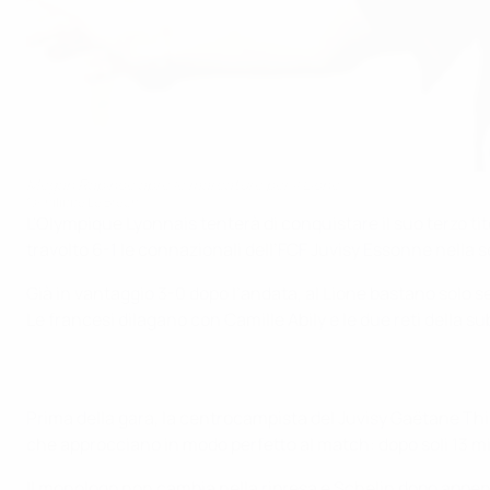
Megan Rapinoe apre le marcature per il Lione
©Philippe Le Brech
L'Olympique Lyonnais tenterà di conquistare il suo terzo 
travolto 6-1 le connazionali dell’FCF Juvisy Essonne nella se
Già in vantaggio 3-0 dopo l’andata, al Lione bastano solo se
Le francesi dilagano con
Camille Abily e le due reti della s
Prima della gara, la centrocampista del Juvisy Gaëtane Thi
che approcciano in modo perfetto al match: dopo soli 13 minu
Il monologo non cambia nella ripresa e Schelin dopo appena 