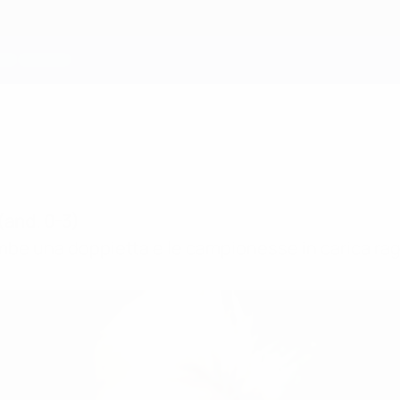
(and. 0-3)
ambe una doppietta e le campionesse in carica ra