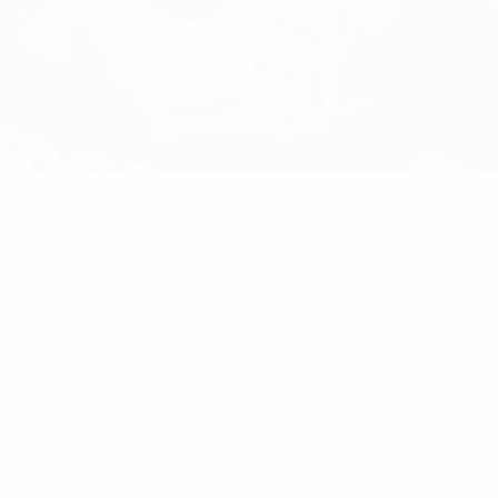
titolo consecutivo in UEFA Women's Champions League contro il
mifinale di ritorno.
i minuti per sbloccare la gara con Megan Rapinoe. Ci pensa poi L
ubentrata Laëtitia Tonazzi, mentre il gol della bandiera per il Juv
ney sottolineava l'importanza di segnare subito un gol, tentat
ti il punteggio è già di 2-0 per il Lione.
sei minuti segna la terza rete. Gloria meritata anche per Abily