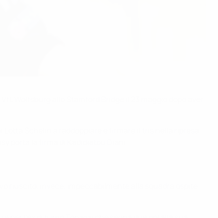
 VfL Wolfsburg allo Stamford Bridge il 23 maggio dopo aver
otta Schelin a raddoppiare e firmare il tris nella ripresa.
isy porta la firma di Kadidiatou Diani.
ivo riuscito, invece, impeccabilmente alla squadra ospite
 e per l'ex di turno Tonazzi che segna due gol alla sua