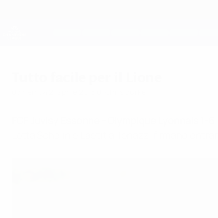
Passa
al
contenuto
UEFA Women's Champions League
principale
Risultati e statistiche live
UEFA Women's Champions League
Tutto facile per il Lione
domenica 21 aprile 2013
di Chris Burke
FCF Juvisy Essonne - Olympique Lyonnais
1-6
Lotta Schelin e Laëtitia Tonazzi firmano entr