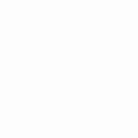
Scarica
ggiungono agevolmente la finale.