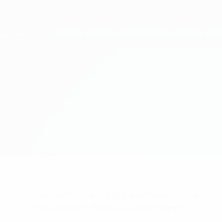
Passa
al
contenuto
UEFA Women's Champions League
Scarica
principale
Risultati e statistiche live
UEFA Women's Champions League
St. Pölten vs Vllaznia
Sommario
Aggiornamenti
Info partita
Vuoi notifiche sui gol e annunci sulla
formazione? Scarica subito l'app!