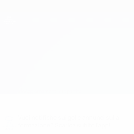
Passa
al
contenuto
UEFA Women's Champions League
Scarica
principale
Risultati e statistiche live
UEFA Women's Champions League
St. Pölten vs Vllaznia
Sommario
Aggiornamenti
Info partita
Vuoi notifiche sui gol e annunci sulla
formazione? Scarica subito l'app!