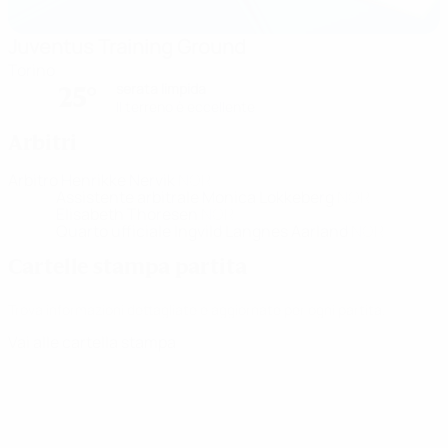
Juventus Training Ground
Torino
serata limpida
25°
Il terreno è eccellente
Arbitri
Arbitro
Henrikke Nervik
NOR
Assistente arbitrale
Monica Lokkeberg
NOR
Elisabeth Thoresen
NOR
Quarto ufficiale
Ingvild Langnes Aarland
NOR
Cartelle stampa partita
Trova informazioni dettagliate e aggiornate per ogni partita.
Vai alle cartella stampa