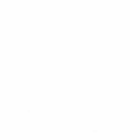
Scarica l'app
Non adesso