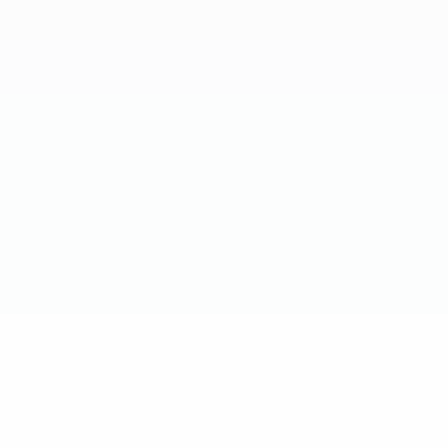
Scarica