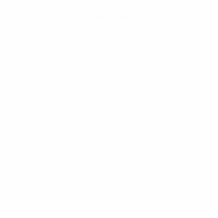
Scarica l'app
Non adesso