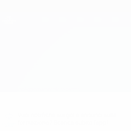
Passa
al
contenuto
UEFA Women's Champions League
Scarica
principale
Risultati e statistiche live
UEFA Women's Champions League
Bordeaux vs Slovácko
Sommario
Aggiornamenti
Info partita
Vuoi notifiche sui gol e annunci sulla
formazione? Scarica subito l'app!