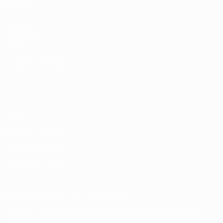
ANCHE
UEFA.com
Fondazione
UEFA
CAMBIA LINGUA
Italiano
English
Français
Deutsch
Русский
Español
Italiano
Português
Privacy
Termini e condizioni
Politica sui cookie
Impostazioni Privacy
© 1998-2026 UEFA. Tutti i diritti riservati
La parola UEFA, il logo UEFA e tutti i marchi che si riferiscono a
competizioni UEFA, sono marchi registrati e/o copyright della UEFA.