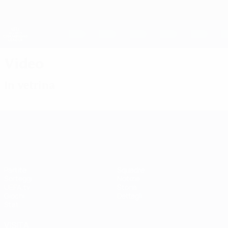
Passa
al
contenuto
UEFA Women's Champions League
Scarica
principale
Risultati e statistiche live
UEFA Women's Champions League
Video
In vetrina
UEFA Women's Champions League
Partite
Squadre
Sorteggi
Notizie
UEFA.tv
Storia
Giochi
Dettagli
Stat.
VISITA