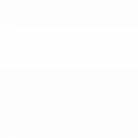
Passa
al
contenuto
UEFA Women's Champions League
Scarica
principale
Risultati e statistiche live
UEFA Women's Champions League
Video
In vetrina
UEFA Women's Champions League
Partite
Squadre
Sorteggi
Notizie
UEFA.tv
Storia
Giochi
Dettagli
Stat.
VISITA