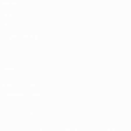
ANCHE
UEFA.com
Fondazione
UEFA
CAMBIA LINGUA
Italiano
English
Français
Deutsch
Русский
Español
Italiano
Português
Privacy
Termini e condizioni
Politica sui cookie
Impostazioni Privacy
© 1998-2026 UEFA. Tutti i diritti riservati
La parola UEFA, il logo UEFA e tutti i marchi che si riferiscono a
competizioni UEFA, sono marchi registrati e/o copyright della UEFA.