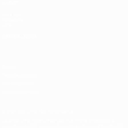
ANCHE
UEFA.com
Fondazione
UEFA
CAMBIA LINGUA
Italiano
English
Français
Deutsch
Русский
Español
Italiano
Português
Privacy
Termini e condizioni
Politica sui cookie
Impostazioni Privacy
© 1998-2026 UEFA. Tutti i diritti riservati
La parola UEFA, il logo UEFA e tutti i marchi che si riferiscono a
competizioni UEFA, sono marchi registrati e/o copyright della UEFA.