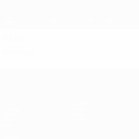
Passa
al
contenuto
UEFA Women's Champions League
Scarica
principale
Risultati e statistiche live
UEFA Women's Champions League
Video
In vetrina
UEFA Women's Champions League
Partite
Squadre
Sorteggi
Notizie
UEFA.tv
Storia
Giochi
Dettagli
Stat.
VISITA