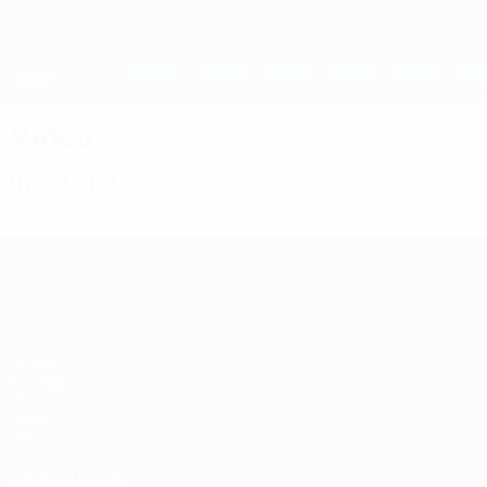
Passa
al
contenuto
UEFA Women's Champions League
principale
Risultati e statistiche live
UEFA Women's Champions League
Video
In vetrina
UEFA Women's Champions League
Partite
Sorteggi
UEFA.tv
Giochi
Stat.
VISITA ANCHE