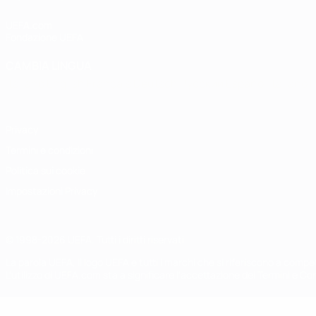
UEFA.com
Fondazione UEFA
CAMBIA LINGUA
Italiano
English
Français
Deutsch
Русский
Español
Italiano
P
Privacy
Termini e condizioni
Politica sui cookie
Impostazioni Privacy
© 1998-2026 UEFA. Tutti i diritti riservati
La parola UEFA, il logo UEFA e tutti i marchi che si riferiscono a com
L'utilizzo di UEFA.com sta a significare l'accettazione dei Termini e Co