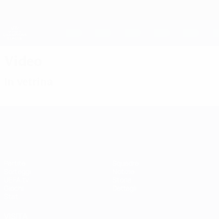
Passa
al
contenuto
UEFA Women's Champions League
Scarica
principale
Risultati e statistiche live
UEFA Women's Champions League
Video
In vetrina
UEFA Women's Champions League
Partite
Squadre
Sorteggi
Notizie
UEFA.tv
Storia
Giochi
Dettagli
Stat.
VISITA