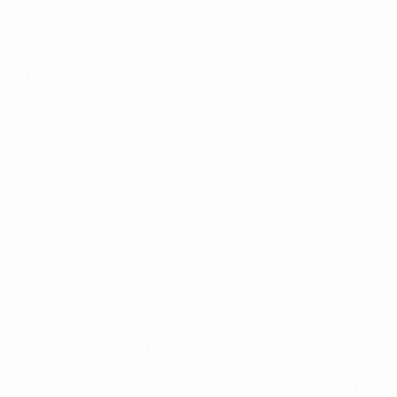
ANCHE
UEFA.com
Fondazione
UEFA
CAMBIA LINGUA
Italiano
English
Français
Deutsch
Русский
Español
Italiano
Português
Privacy
Termini e condizioni
Politica sui cookie
Impostazioni Privacy
© 1998-2026 UEFA. Tutti i diritti riservati
La parola UEFA, il logo UEFA e tutti i marchi che si riferiscono a
competizioni UEFA, sono marchi registrati e/o copyright della UEFA.