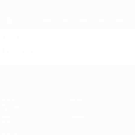
Passa
al
contenuto
UEFA Women's Champions League
Scarica
principale
Risultati e statistiche live
UEFA Women's Champions League
Video
In vetrina
UEFA Women's Champions League
Partite
Squadre
Sorteggi
Notizie
UEFA.tv
Storia
Giochi
Dettagli
Stat.
VISITA