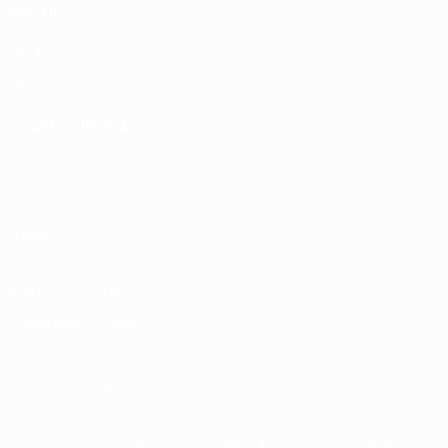
ANCHE
UEFA.com
Fondazione
UEFA
CAMBIA LINGUA
Italiano
English
Français
Deutsch
Русский
Español
Italiano
Português
Privacy
Termini e condizioni
Politica sui cookie
Impostazioni Privacy
© 1998-2026 UEFA. Tutti i diritti riservati
La parola UEFA, il logo UEFA e tutti i marchi che si riferiscono a
competizioni UEFA, sono marchi registrati e/o copyright della UEFA.