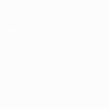
ANCHE
UEFA.com
Fondazione
UEFA
CAMBIA LINGUA
Italiano
English
Français
Deutsch
Русский
Español
Italiano
Português
Privacy
Termini e condizioni
Politica sui cookie
Impostazioni Privacy
© 1998-2026 UEFA. Tutti i diritti riservati
La parola UEFA, il logo UEFA e tutti i marchi che si riferiscono a
competizioni UEFA, sono marchi registrati e/o copyright della UEFA.