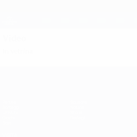
Passa
al
contenuto
UEFA Women's Champions League
Scarica
principale
Risultati e statistiche live
UEFA Women's Champions League
Video
In vetrina
UEFA Women's Champions League
Partite
Squadre
Sorteggi
Notizie
UEFA.tv
Storia
Giochi
Dettagli
Stat.
VISITA