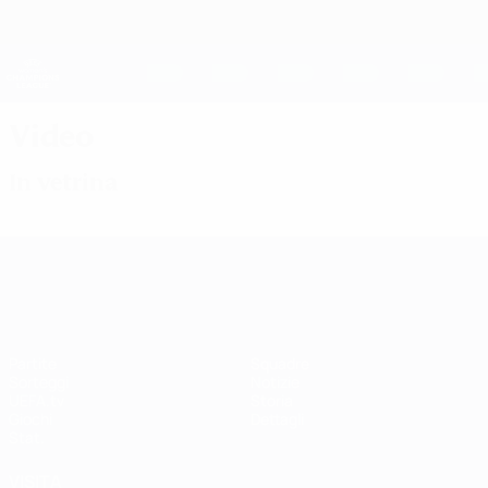
Passa
al
contenuto
UEFA Women's Champions League
Scarica
principale
Risultati e statistiche live
UEFA Women's Champions League
Video
In vetrina
UEFA Women's Champions League
Partite
Squadre
Sorteggi
Notizie
UEFA.tv
Storia
Giochi
Dettagli
Stat.
VISITA