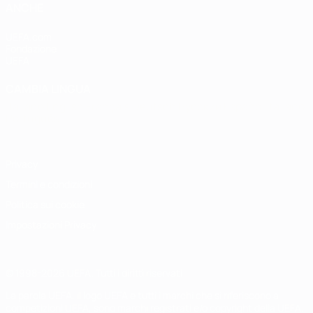
ANCHE
UEFA.com
Fondazione
UEFA
CAMBIA LINGUA
Italiano
English
Français
Deutsch
Русский
Español
Italiano
Português
Privacy
Termini e condizioni
Politica sui cookie
Impostazioni Privacy
© 1998-2026 UEFA. Tutti i diritti riservati
La parola UEFA, il logo UEFA e tutti i marchi che si riferiscono a
competizioni UEFA, sono marchi registrati e/o copyright della UEFA.