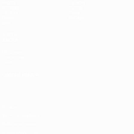
Partite
Squadre
Sorteggi
Notizie
UEFA.tv
Storia
Giochi
Dettagli
Stat.
VISITA
ANCHE
UEFA.com
Fondazione
UEFA
CAMBIA LINGUA
Italiano
English
Français
Deutsch
Русский
Español
Italiano
Português
Privacy
Termini e condizioni
Politica sui cookie
Impostazioni Privacy