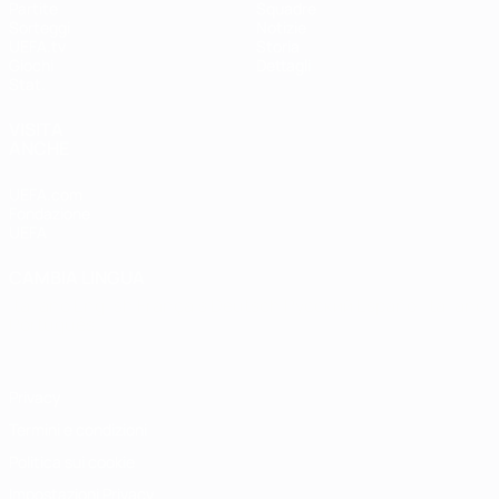
Partite
Squadre
Sorteggi
Notizie
UEFA.tv
Storia
Giochi
Dettagli
Stat.
VISITA
ANCHE
UEFA.com
Fondazione
UEFA
CAMBIA LINGUA
Italiano
English
Français
Deutsch
Русский
Español
Italiano
Português
Privacy
Termini e condizioni
Politica sui cookie
Impostazioni Privacy