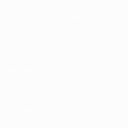
Partite
Squadre
Sorteggi
Notizie
UEFA.tv
Storia
Giochi
Dettagli
Stat.
VISITA
ANCHE
UEFA.com
Fondazione
UEFA
CAMBIA LINGUA
Italiano
English
Français
Deutsch
Русский
Español
Italiano
Português
Privacy
Termini e condizioni
Politica sui cookie
Impostazioni Privacy