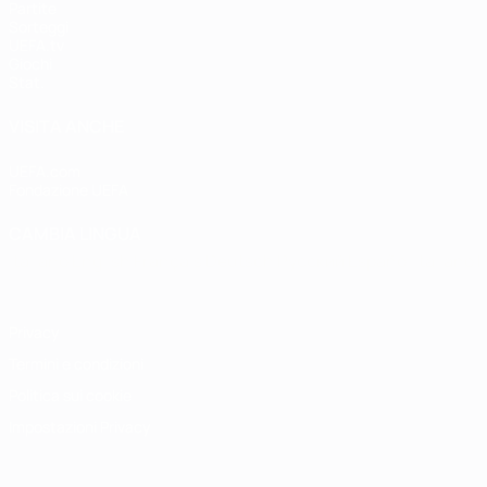
Partite
Sorteggi
UEFA.tv
Giochi
Stat.
VISITA ANCHE
UEFA.com
Fondazione UEFA
CAMBIA LINGUA
Italiano
English
Français
Deutsch
Русский
Español
Italiano
P
Privacy
Termini e condizioni
Politica sui cookie
Impostazioni Privacy