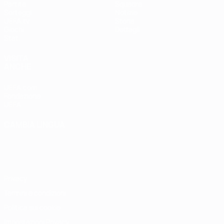
Partite
Squadre
Sorteggi
Notizie
UEFA.tv
Storia
Giochi
Dettagli
Stat.
VISITA
ANCHE
UEFA.com
Fondazione
UEFA
CAMBIA LINGUA
Italiano
English
Français
Deutsch
Русский
Español
Italiano
Português
Privacy
Termini e condizioni
Politica sui cookie
Impostazioni Privacy