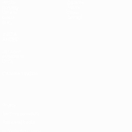
Partite
Squadre
Sorteggi
Notizie
UEFA.tv
Storia
Giochi
Dettagli
Stat.
VISITA
ANCHE
UEFA.com
Fondazione
UEFA
CAMBIA LINGUA
Italiano
English
Français
Deutsch
Русский
Español
Italiano
Português
Privacy
Termini e condizioni
Politica sui cookie
Impostazioni Privacy