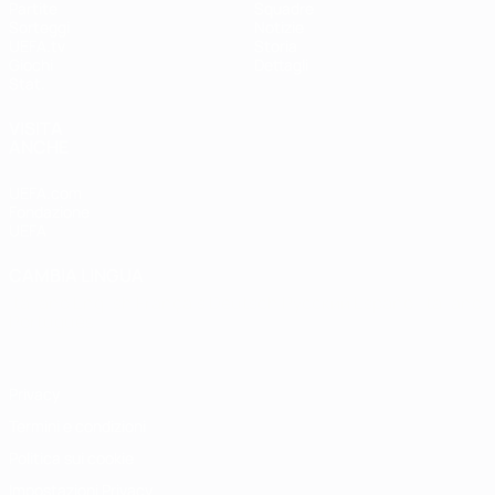
Partite
Squadre
Sorteggi
Notizie
UEFA.tv
Storia
Giochi
Dettagli
Stat.
VISITA
ANCHE
UEFA.com
Fondazione
UEFA
CAMBIA LINGUA
Italiano
English
Français
Deutsch
Русский
Español
Italiano
Português
Privacy
Termini e condizioni
Politica sui cookie
Impostazioni Privacy