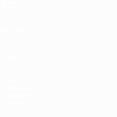
Partite
Sorteggi
UEFA.tv
Giochi
Stat.
VISITA ANCHE
UEFA.com
Fondazione UEFA
CAMBIA LINGUA
Italiano
English
Français
Deutsch
Русский
Español
Italiano
P
Privacy
Termini e condizioni
Politica sui cookie
Impostazioni Privacy