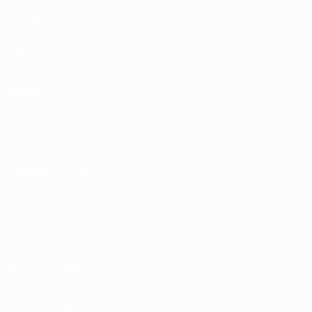
Partite
Squadre
Sorteggi
Notizie
UEFA.tv
Storia
Giochi
Dettagli
Stat.
VISITA
ANCHE
UEFA.com
Fondazione
UEFA
CAMBIA LINGUA
Italiano
English
Français
Deutsch
Русский
Español
Italiano
Português
Privacy
Termini e condizioni
Politica sui cookie
Impostazioni Privacy