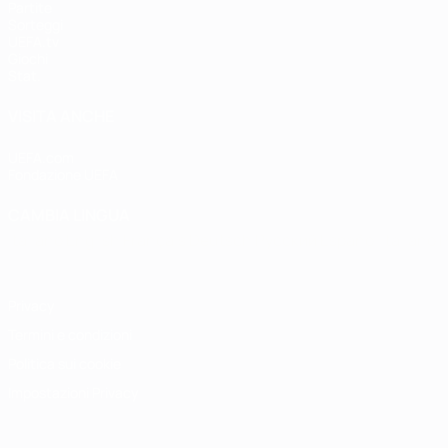
Partite
Sorteggi
UEFA.tv
Giochi
Stat.
VISITA ANCHE
UEFA.com
Fondazione UEFA
CAMBIA LINGUA
Italiano
English
Français
Deutsch
Русский
Español
Italiano
P
Privacy
Termini e condizioni
Politica sui cookie
Impostazioni Privacy