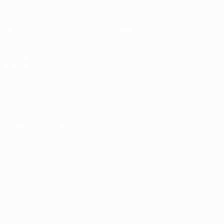
Partite
Squadre
Sorteggi
Notizie
UEFA.tv
Storia
Giochi
Dettagli
Stat.
VISITA
ANCHE
UEFA.com
Fondazione
UEFA
CAMBIA LINGUA
Italiano
English
Français
Deutsch
Русский
Español
Italiano
Português
Privacy
Termini e condizioni
Politica sui cookie
Impostazioni Privacy