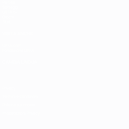
Partite
Sorteggi
UEFA.tv
Giochi
Stat.
VISITA ANCHE
UEFA.com
Fondazione UEFA
CAMBIA LINGUA
Italiano
English
Français
Deutsch
Русский
Español
Italiano
P
Privacy
Termini e condizioni
Politica sui cookie
Impostazioni Privacy