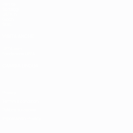
Partite
Sorteggi
UEFA.tv
Giochi
Stat.
VISITA ANCHE
UEFA.com
Fondazione UEFA
CAMBIA LINGUA
Italiano
English
Français
Deutsch
Русский
Español
Italiano
P
Privacy
Termini e condizioni
Politica sui cookie
Impostazioni Privacy