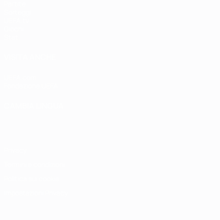
Partite
Sorteggi
UEFA.tv
Giochi
Stat.
VISITA ANCHE
UEFA.com
Fondazione UEFA
CAMBIA LINGUA
Italiano
English
Français
Deutsch
Русский
Español
Italiano
P
Privacy
Termini e condizioni
Politica sui cookie
Impostazioni Privacy