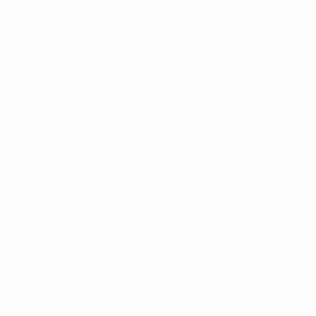
Partite
Squadre
Sorteggi
Notizie
UEFA.tv
Storia
Giochi
Dettagli
Stat.
VISITA
ANCHE
UEFA.com
Fondazione
UEFA
CAMBIA LINGUA
Italiano
English
Français
Deutsch
Русский
Español
Italiano
Português
Privacy
Termini e condizioni
Politica sui cookie