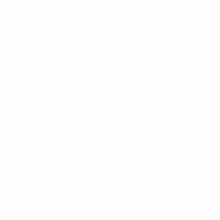
Partite
Sorteggi
UEFA.tv
Giochi
Stat.
VISITA ANCHE
UEFA.com
Fondazione UEFA
CAMBIA LINGUA
Italiano
English
Français
Deutsch
Русский
Español
Italiano
P
Privacy
Termini e condizioni
Politica sui cookie
Impostazioni Privacy