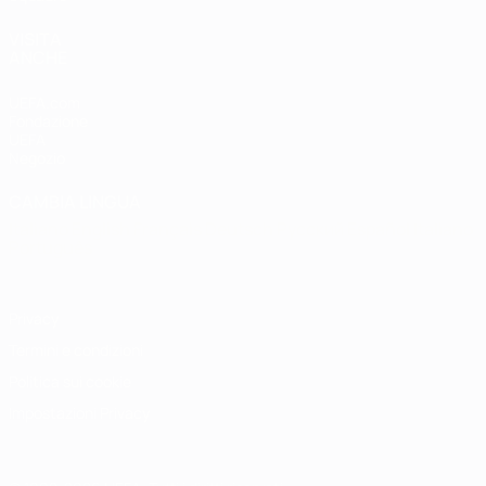
VISITA
ANCHE
UEFA.com
Fondazione
UEFA
Negozio
CAMBIA LINGUA
Italiano
English
Français
Deutsch
Русский
Español
Italiano
Português
Privacy
Termini e condizioni
Politica sui cookie
Impostazioni Privacy