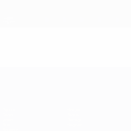
Passa
al
contenuto
principale
Campionati Europei UEFA Under 21
Video
Highlights
Campionati Europei UEFA Unde
Partite
Notizie
Gironi
Storia
Video
Dettagli
Stat.
Negozio
Squadre