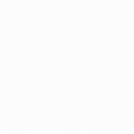
ortuguês
petizioni UEFA, sono marchi registrati e/o copyright della UEFA. Tali mar