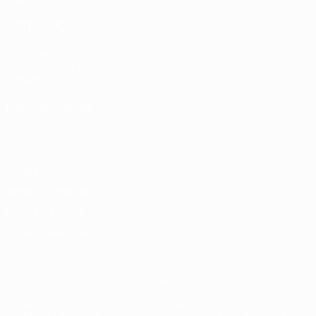
VISITA ANCHE
UEFA.com
Fondazione UEFA
Negozio
CAMBIA LINGUA
Italiano
English
Français
Deutsch
Русский
Español
Italiano
P
Privacy
Termini e condizioni
Politica sui cookie
Impostazioni Privacy
© 1998-2026 UEFA. Tutti i diritti riservati
La parola UEFA, il logo UEFA e tutti i marchi che si riferiscono a com