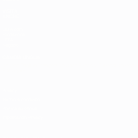
VISITA
ANCHE
UEFA.com
Fondazione
UEFA
Negozio
CAMBIA LINGUA
Italiano
English
Français
Deutsch
Русский
Español
Italiano
Português
Privacy
Termini e condizioni
Politica sui cookie
Impostazioni Privacy