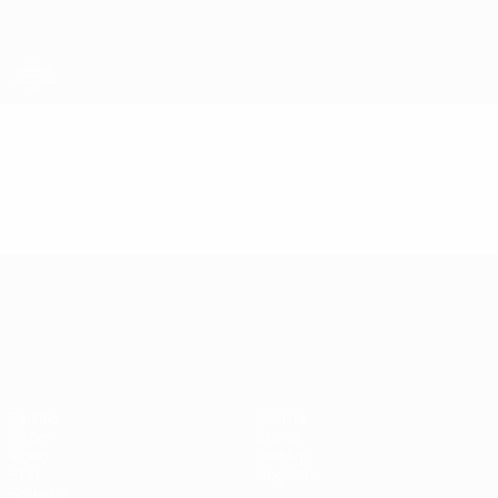
Passa
al
contenuto
principale
Campionati Europei UEFA Under 21
Video
Highlights
Campionati Europei UEFA Unde
Partite
Notizie
Gironi
Storia
Video
Dettagli
Stat.
Negozio
Squadre