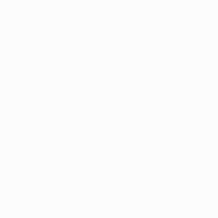
Video
Dettagli
Stat.
Negozio
Squadre
VISITA
ANCHE
UEFA.com
Fondazione
UEFA
Negozio
CAMBIA LINGUA
Italiano
English
Français
Deutsch
Русский
Español
Italiano
Português
Privacy
Termini e condizioni
Politica sui cookie
Impostazioni Privacy