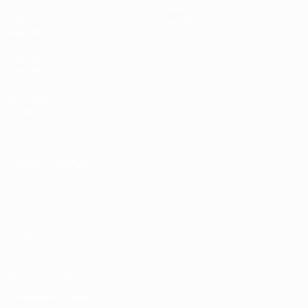
Video
Dettagli
Stat.
Negozio
Squadre
VISITA
ANCHE
UEFA.com
Fondazione
UEFA
Negozio
CAMBIA LINGUA
Italiano
English
Français
Deutsch
Русский
Español
Italiano
Português
Privacy
Termini e condizioni
Politica sui cookie
Impostazioni Privacy