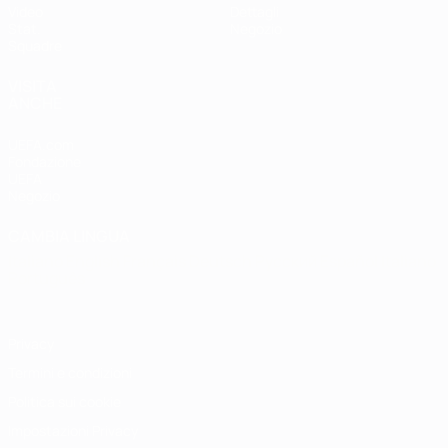
Video
Dettagli
Stat.
Negozio
Squadre
VISITA
ANCHE
UEFA.com
Fondazione
UEFA
Negozio
CAMBIA LINGUA
Italiano
English
Français
Deutsch
Русский
Español
Italiano
Português
Privacy
Termini e condizioni
Politica sui cookie
Impostazioni Privacy