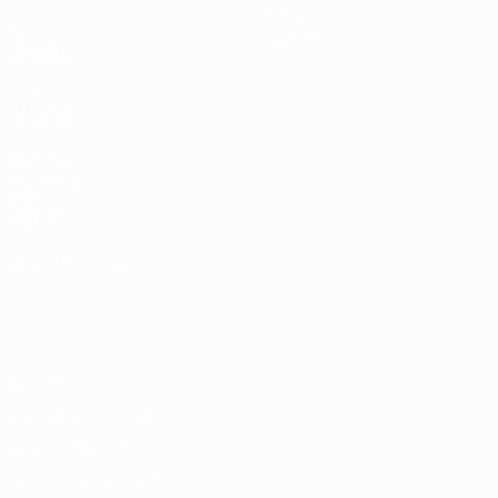
Video
Dettagli
Stat.
Negozio
Squadre
VISITA
ANCHE
UEFA.com
Fondazione
UEFA
Negozio
CAMBIA LINGUA
Italiano
English
Français
Deutsch
Русский
Español
Italiano
Português
Privacy
Termini e condizioni
Politica sui cookie
Impostazioni Privacy