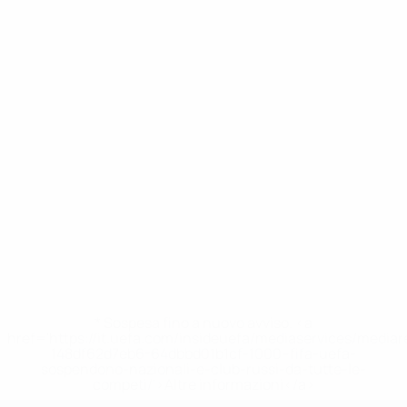
* Sospesa fino a nuovo avviso. <a
href='https://it.uefa.com/insideuefa/mediaservices/media
148df62d7eb6-64dbbd01b1cf-1000--fifa-uefa-
sospendono-nazionali-e-club-russi-da-tutte-le-
competi/'>Altre informazioni</a>