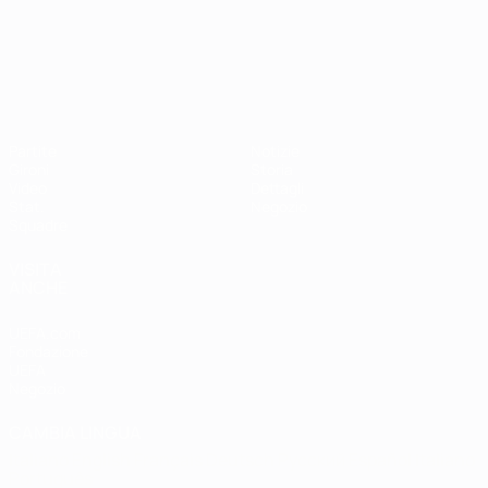
Campionati Europei UEFA Unde
Partite
Notizie
Gironi
Storia
Video
Dettagli
Stat.
Negozio
Squadre
VISITA
ANCHE
UEFA.com
Fondazione
UEFA
Negozio
CAMBIA LINGUA
Italiano
English
Français
Deutsch
Русский
Español
Italiano
Português