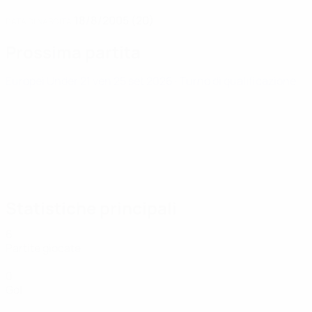
18/8/2005 (20)
DATA DI NASCITA
Prossima partita
Europei Under 21
ven 25 set 2026
· Turno di qualificazione
Statistiche principali
6
Partite giocate
0
Gol