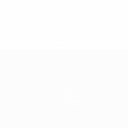
1
Cartellini gialli
0,15 media a partita
efa.com/insideuefa/mediaservices/mediareleases/news/0272-
ionali-e-club-russi-da-tutte-le-competi/'>Altre informazioni
r 21
Notizie
Storia
Dettagli
Negozio