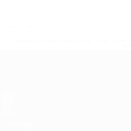
0
Assist
0
Cartellini rossi
* Sospesa fino a nuovo avviso. <a href='https://it.u
naz
Campionati Europei UEFA Unde
Partite
Gironi
Video
Stat.
Squadre
VISITA ANCHE