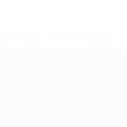
148df62d7eb6-64dbbd01b1cf-1000--fifa-uefa-sospendono-
</a>