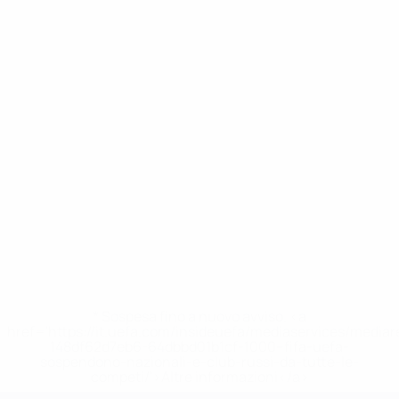
* Sospesa fino a nuovo avviso. <a
href='https://it.uefa.com/insideuefa/mediaservices/media
148df62d7eb6-64dbbd01b1cf-1000--fifa-uefa-
sospendono-nazionali-e-club-russi-da-tutte-le-
competi/'>Altre informazioni</a>