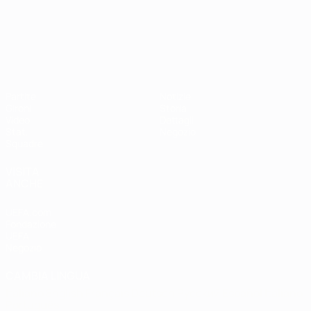
Campionati Europei UEFA Unde
Partite
Notizie
Gironi
Storia
Video
Dettagli
Stat.
Negozio
Squadre
VISITA
ANCHE
UEFA.com
Fondazione
UEFA
Negozio
CAMBIA LINGUA
Italiano
English
Français
Deutsch
Русский
Español
Italiano
Português