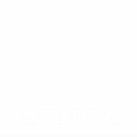
* Sospesa fino a nuovo avviso. <a
href='https://it.uefa.com/insideuefa/mediaservices/media
148df62d7eb6-64dbbd01b1cf-1000--fifa-uefa-
sospendono-nazionali-e-club-russi-da-tutte-le-
competi/'>Altre informazioni</a>