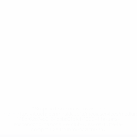
* Sospesa fino a nuovo avviso. <a
href='https://it.uefa.com/insideuefa/mediaservices/media
148df62d7eb6-64dbbd01b1cf-1000--fifa-uefa-
sospendono-nazionali-e-club-russi-da-tutte-le-
competi/'>Altre informazioni</a>