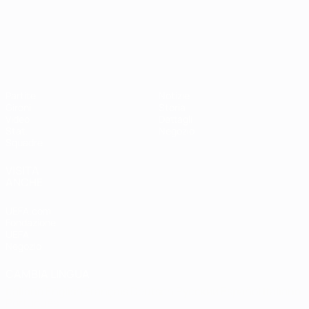
Campionati Europei UEFA Unde
Partite
Notizie
Gironi
Storia
Video
Dettagli
Stat.
Negozio
Squadre
VISITA
ANCHE
UEFA.com
Fondazione
UEFA
Negozio
CAMBIA LINGUA
Italiano
English
Français
Deutsch
Русский
Español
Italiano
Português