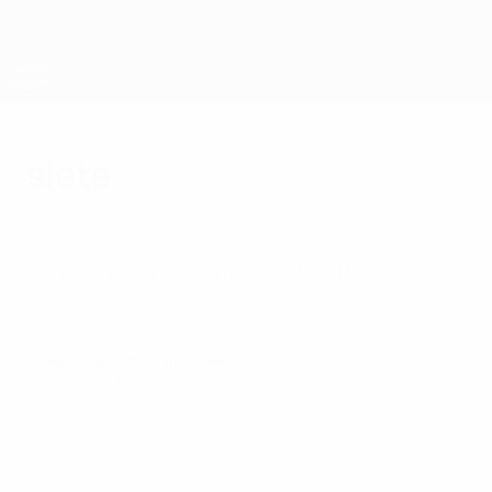
Passa
al
contenuto
principale
Campionati Europei UEFA Under 21
siete
mercoledì 5 giugno 2013
Siete d'accordo con le scelte di Mangia?
© 1998-2026 UEFA. All rights reserved.
Ultimo aggiornamento: mercoledì 5 giugno 2013