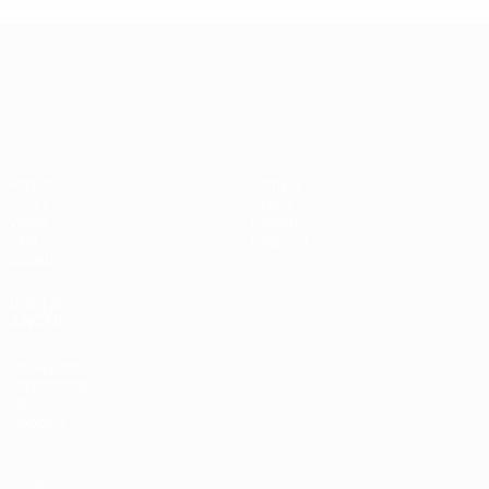
Campionati Europei UEFA Unde
Partite
Notizie
Gironi
Storia
Video
Dettagli
Stat.
Negozio
Squadre
VISITA
ANCHE
UEFA.com
Fondazione
UEFA
Negozio
Privacy