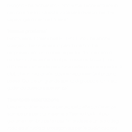
bisogno - ha dichiarato -. Non è mai facile entrare in
campo a freddo. Questa volta sarà diverso, perché
sapevo già di partire titolare".
'Nessun problema'
Lehtovaara, titolare nell'FC TPS Turku, ha anche
spiegato che rimanere in panchina non ha
rappresentato un problema per lui: "Ho cercato di
rendermi utile aiutando il più possibile Anssi. E' più
difficile accettare la panchina nella propria squadra di
club che in nazionale, dove si rappresenta il proprio
paese. Qui c'è un grande spirito di gruppo e io mi sto
godendo questa esperienza".
Talento da esportazione
L'estremo difensore ha partecipato alla conferenza
stampa pre partita insieme a Teemu Pukki, il più
giovane membro della rosa finlandese e un altro degli
indiziati al ruolo di protagonista per le qualificazioni