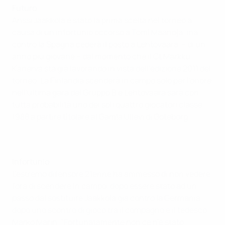
Futuro
Anssi Jaakkola è stato la prima scelta nel torneo a
causa di un infortunio occorso a Tomi Maanoja, ma
contro la Spagna cederà il posto a Lehtovaara – di un
anno più giovane – dal momento che il Ct Markku
Kanerva sta già lavorando in vista dell'edizione 2011 del
torneo. La Finlandia scenderà in campo solo per l'onore
nell'ultima gara del Gruppo B e Lehtovaara sarà con
tutta probabilità uno dei soli quattro giocatori classe
1988 a partire titolare al Gamla Ullevi di Goteborg.
Infortunio
L'estremo difensore 21enne ha ammesso di non vedere
l'ora di scendere in campo, dopo essere stato ad un
passo dal sostituire Jaakkola già contro la Germania
dopo uno scontro di gioco tra il compagno e il tedesco
Marko Marin. "Fortunatamente non ce n'è stato