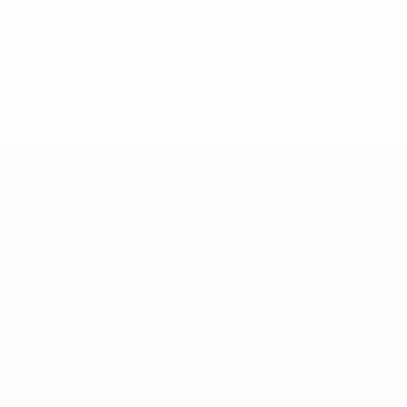
© 1998-2026 UEFA. All rights reserved.
Ultimo aggiornamento: lunedì 22 giugno 2009
Campionati Europei UEFA Unde
Partite
Notizie
Gironi
Storia
Video
Dettagli
Stat.
Negozio
Squadre
VISITA
ANCHE