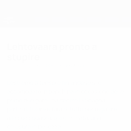
Passa
al
contenuto
principale
Campionati Europei UEFA Under 21
Lehtovaara pronto a
stupire
lunedì 22 giugno 2009
di Kevin Ashby
L'estremo difensore finlandese si è
accomodato in panchina in occasione delle
prime due gare, ma contro la Spagna
partirà titolare e farà di tutto per regalare
alla sua squadra, già eliminata, una
chiusura in bellezza.