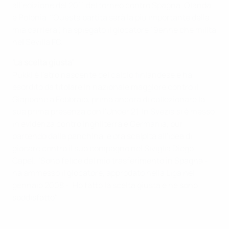
all'edizione del 2011 del torneo contro Spagna, Olanda
e Polonia. "Questa partita sarà la più importante della
mia carriera", ha spiegato il giocatore 19enne che milita
nel Sevilla FC.
'La scelta giusta'
Pukki è l'atro nascente del calcio finlandese e ha
esordito da titolare in nazionale maggiore contro il
Giappone a Febbraio, prima ancora di collezionare la
sua prima presenza con l'Under 21. In Svezia si è messo
in evidenza contro Inghilterra e Germania, pur
partendo dalla panchina, e ora scalpita all'idea di
giocare contro il suo compagno nel Siviglia Diego
Capel. "Sono felice del mio trasferimento in Spagna -
ha ammesso il giocatore, approdato nella Liga nel
gennaio 2008 -. Ho fatto la scelta giusta e ne sono
soddisfatto".