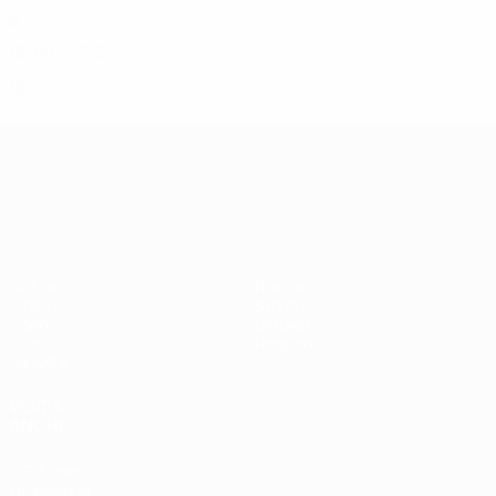
Turno di qualificazione
8
4
1
3
1994
G
V
P
S
Quarti di finale
12
6
2
2
Campionati Europei UEFA Unde
Partite
Notizie
Gironi
Storia
Video
Dettagli
Stat.
Negozio
Squadre
VISITA
ANCHE
UEFA.com
Fondazione