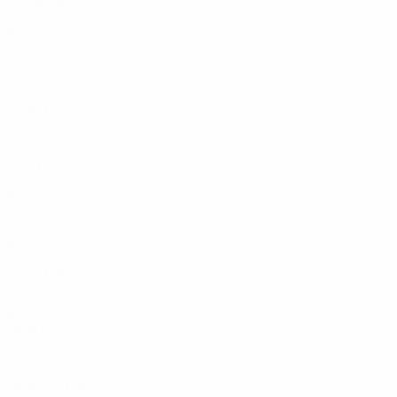
2009
G
V
P
S
Turno di qualificazione
8
5
0
3
2007
G
V
P
S
Spareggio
4
3
0
1
2006
G
V
P
S
Spareggio
12
6
1
5
2004
G
V
P
S
Turno di qualificazione
8
5
0
3
2002
G
V
P
S
Turno di qualificazione
8
4
3
1
2000
G
V
P
S
Spareggio
10
6
0
4
Anni '90
1998
G
V
P
S
Finale settimo posto
11
7
1
3
1996
G
V
P
S