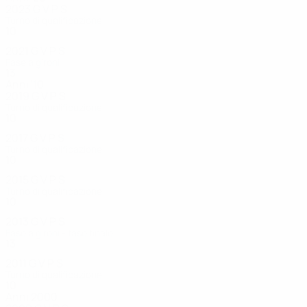
2023
G
V
P
S
Turno di qualificazione
10
5
0
1
2021
G
V
P
S
Fase a gironi
13
8
2
3
Anni '10
2019
G
V
P
S
Turno di qualificazione
10
6
1
3
2017
G
V
P
S
Turno di qualificazione
10
2
3
5
2015
G
V
P
S
Turno di qualificazione
10
7
1
2
2013
G
V
P
S
Fase a gironi - fase finale
13
6
3
4
2011
G
V
P
S
Turno di qualificazione
10
7
1
2
Anni 2000