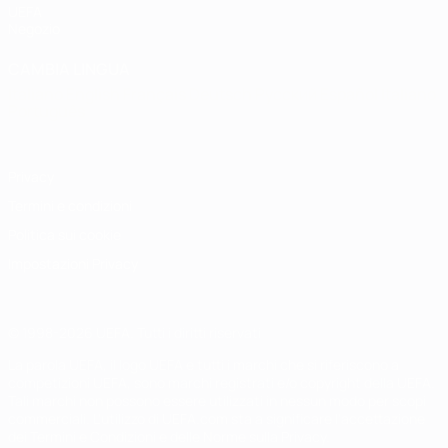
UEFA
Negozio
CAMBIA LINGUA
Italiano
English
Français
Deutsch
Русский
Español
Italiano
Português
Privacy
Termini e condizioni
Politica sui cookie
Impostazioni Privacy
© 1998-2026 UEFA. Tutti i diritti riservati
La parola UEFA, il logo UEFA e tutti i marchi che si riferiscono a
competizioni UEFA, sono marchi registrati e/o copyright della UEFA.
Tali marchi non possono essere utilizzati in nessun modo per scopi
commerciali. L'utilizzo di UEFA.com sta a significare l'accettazione
dei Termini e Condizioni e delle Norme sulla Privacy.