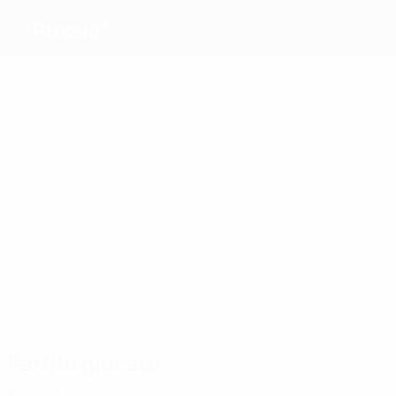
Russia*
Migliori
marcatori
7
9
8
11
Shirko
Chalov
7
Smolov
Gogniev
Melkad
7
Chtcherbakov
Più
presenze
17
16
17
17
21
16
Chalov
Kuzmin
Yakovlev
Umyarov
Oblyakov
Pavlenko
Partite giocate
Anni '20