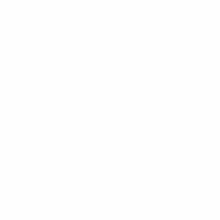
16
16
Mosór
Szymczak
2021
G
V
P
S
Turno di qualificazione
10
6
2
2
2013
G
V
P
S
Turno di qualificazione
8
3
2
3