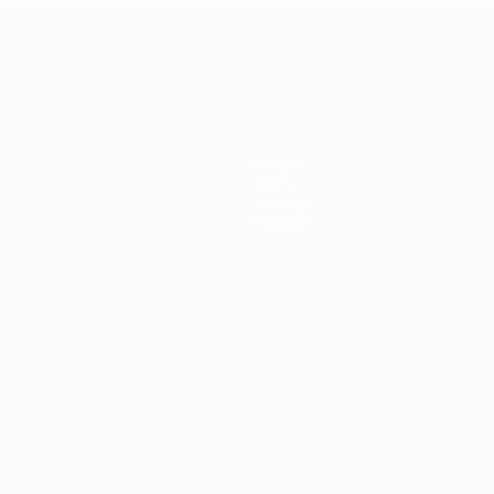
r 21
Notizie
Storia
Dettagli
Negozio
ortuguês