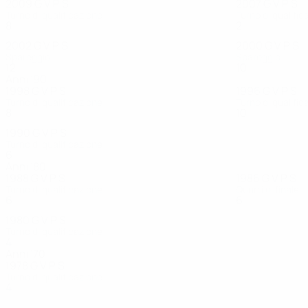
2009
G
V
P
S
2007
G
V
P
S
Turno di qualificazione
Turno di qualific
8
3
0
5
2
1
0
1
2002
G
V
P
S
2000
G
V
P
S
Spareggio
Spareggio
12
5
4
3
10
6
2
2
Anni '90
1998
G
V
P
S
1996
G
V
P
S
Turno di qualificazione
Turno di qualific
8
1
5
2
10
5
2
3
1990
G
V
P
S
Turno di qualificazione
6
1
2
3
Anni '80
1988
G
V
P
S
1986
G
V
P
S
Turno di qualificazione
Quarti di finale
6
3
0
3
6
4
0
2
1980
G
V
P
S
Turno di qualificazione
4
2
1
1
Anni '70
1978
G
V
P
S
Turno di qualificazione
4
2
0
2