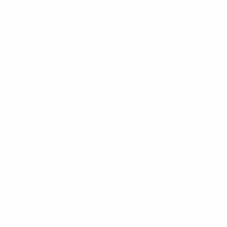
18
16
Dziczek
Głowacki
2023
G
V
P
S
Turno di qualificazione
10
5
3
2
2015
G
V
P
S
se finale
Turno di qualificazione
8
5
0
3