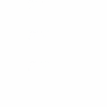
2004
G
V
P
S
Spareggio
10
6
3
1
1992
G
V
P
S
Quarti di finale
8
6
1
1
1982
G
V
P
S
Quarti di finale
6
4
1
1