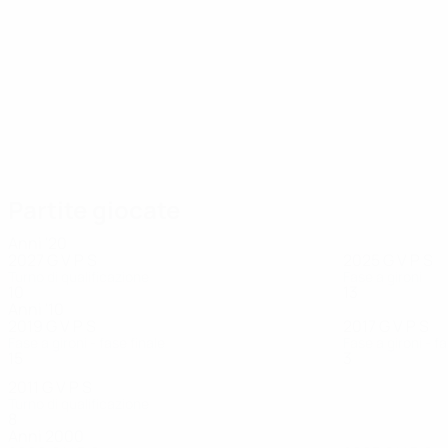
18
18
Pieńko
Grabara
Partite giocate
Anni '20
2027
G
V
P
S
2025
G
V
P
S
Turno di qualificazione
Fase a gironi
10
8
0
0
13
7
1
5
Anni '10
2019
G
V
P
S
2017
G
V
P
S
Fase a gironi - fase finale
Fase a gironi - fa
15
9
4
2
3
0
1
2
2011
G
V
P
S
Turno di qualificazione
8
3
0
5
Anni 2000