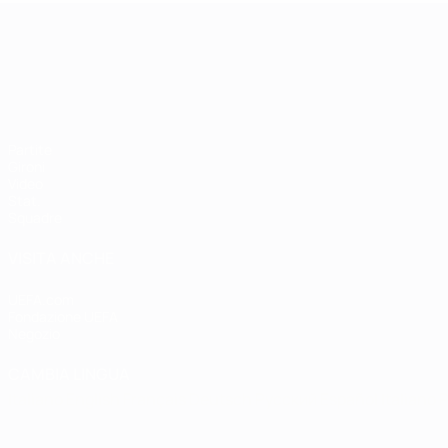
Campionati Europei UEFA Unde
Partite
Gironi
Video
Stat.
Squadre
VISITA ANCHE
UEFA.com
Fondazione UEFA
Negozio
CAMBIA LINGUA
Italiano
English
Français
Deutsch
Русский
Español
Italiano
P