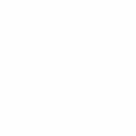
2006
G
V
P
S
azione
Turno di qualificazione
10
3
4
3
1994
G
V
P
S
azione
Quarti di finale
12
7
0
5
1984
G
V
P
S
Quarti di finale
8
3
3
2