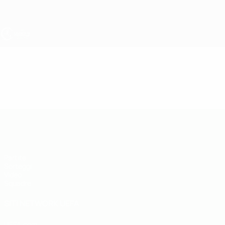
Passa
al
contenuto
principale
UEFA Under 19
Video
Highlights
UEFA Under 19
Partite
Sorteggi
Video
Squadre
SITI NETWORK UEFA
UEFA.com