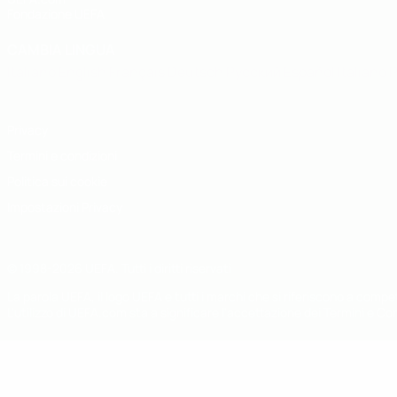
Fondazione UEFA
CAMBIA LINGUA
Italiano
English
Français
Deutsch
Русский
Español
Italiano
P
Privacy
Termini e condizioni
Politica sui cookie
Impostazioni Privacy
© 1998-2026 UEFA. Tutti i diritti riservati
La parola UEFA, il logo UEFA e tutti i marchi che si riferiscono a com
L'utilizzo di UEFA.com sta a significare l'accettazione dei Termini e Co