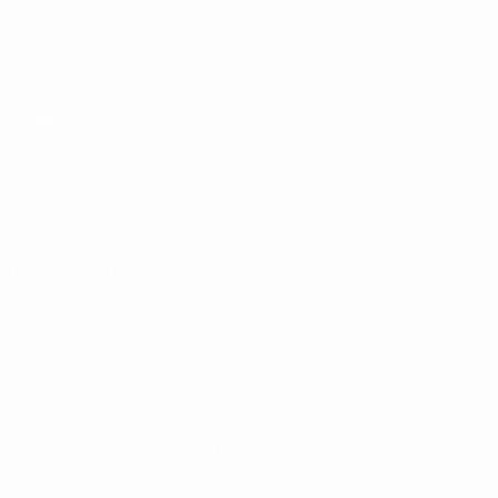
UEFA.com
Fondazione
UEFA
CAMBIA LINGUA
Italiano
English
Français
Deutsch
Русский
Español
Italiano
Português
Privacy
Termini e condizioni
Politica sui cookie
Impostazioni Privacy
© 1998-2026 UEFA. Tutti i diritti riservati
La parola UEFA, il logo UEFA e tutti i marchi che si riferiscono a
competizioni UEFA, sono marchi registrati e/o copyright della UEFA.
Tali marchi non possono essere utilizzati in nessun modo per scopi