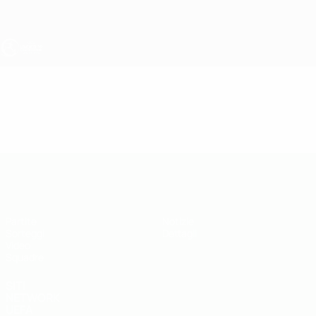
Passa
al
contenuto
principale
UEFA Under 19
Video
Highlights
UEFA Under 19
Partite
Notizie
Sorteggi
Dettagli
Video
Squadre
SITI
NETWORK
UEFA