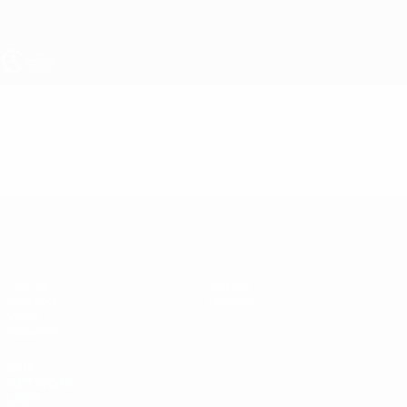
Passa
al
contenuto
principale
UEFA Under 19
Video
Highlights
UEFA Under 19
Partite
Notizie
Sorteggi
Dettagli
Video
Squadre
SITI
NETWORK
UEFA