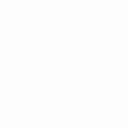
UEFA.com
Fondazione
UEFA
CAMBIA LINGUA
Italiano
English
Français
Deutsch
Русский
Español
Italiano
Português
Privacy
Termini e condizioni
Politica sui cookie
Impostazioni Privacy
© 1998-2026 UEFA. Tutti i diritti riservati
La parola UEFA, il logo UEFA e tutti i marchi che si riferiscono a
competizioni UEFA, sono marchi registrati e/o copyright della UEFA.
Tali marchi non possono essere utilizzati in nessun modo per scopi